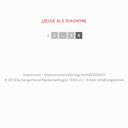
[ZEIGE ALS DIASHOW]
◄
1
...
3
4
Impressum
•
Datenschutzerklärung Gemäß DSGVO
© 2014 by Sängerbund Neckartailfingen 1830 e.V. • Email:
info@singmit.net