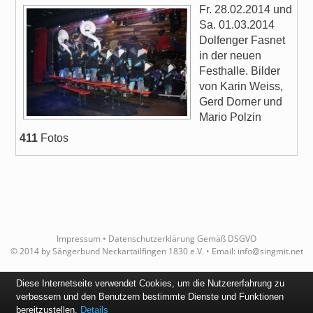
Fr. 28.02.2014 und
Sa. 01.03.2014
Dolfenger Fasnet
in der neuen
Festhalle. Bilder
von Karin Weiss,
Gerd Dorner und
Mario Polzin
411
Fotos
Impressum
•
Datenschutzerklärung Gemäß DSGVO
© 2014 by Sängerbund Neckartailfingen 1830 e.V. • Email:
info@singmit.net
Diese Internetseite verwendet Cookies, um die Nutzererfahrung zu
verbessern und den Benutzern bestimmte Dienste und Funktionen
bereitzustellen.
Details