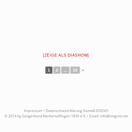
[ZEIGE ALS DIASHOW]
1
2
...
16
►
Impressum
•
Datenschutzerklärung Gemäß DSGVO
© 2014 by Sängerbund Neckartailfingen 1830 e.V. • Email:
info@singmit.net