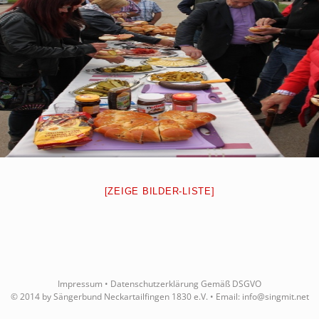
[ZEIGE BILDER-LISTE]
Impressum
•
Datenschutzerklärung Gemäß DSGVO
© 2014 by Sängerbund Neckartailfingen 1830 e.V. • Email:
info@singmit.net