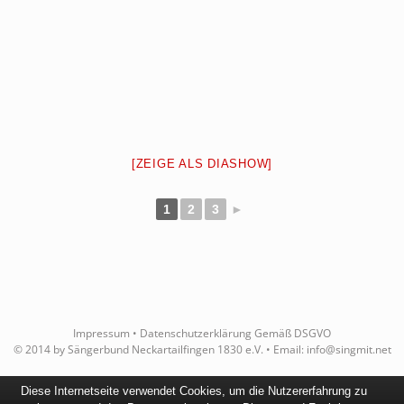
[ZEIGE ALS DIASHOW]
1
2
3
►
Impressum
•
Datenschutzerklärung Gemäß DSGVO
© 2014 by Sängerbund Neckartailfingen 1830 e.V. • Email:
info@singmit.net
Diese Internetseite verwendet Cookies, um die Nutzererfahrung zu