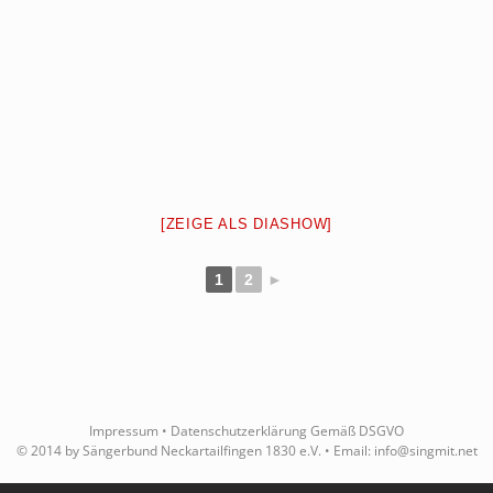
[ZEIGE ALS DIASHOW]
1
2
►
Impressum
•
Datenschutzerklärung Gemäß DSGVO
© 2014 by Sängerbund Neckartailfingen 1830 e.V. • Email:
info@singmit.net