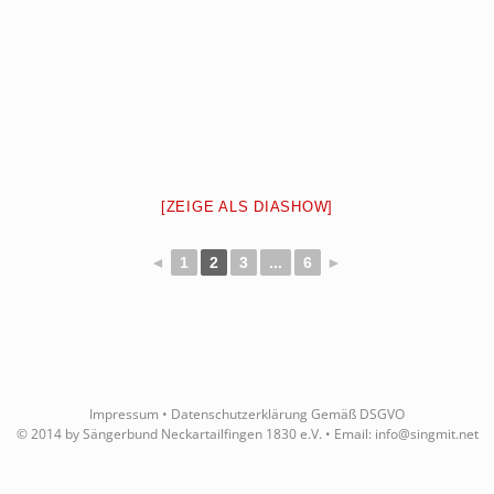
[ZEIGE ALS DIASHOW]
◄
1
2
3
...
6
►
Impressum
•
Datenschutzerklärung Gemäß DSGVO
© 2014 by Sängerbund Neckartailfingen 1830 e.V. • Email:
info@singmit.net