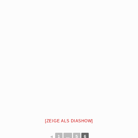
[ZEIGE ALS DIASHOW]
◄
1
...
5
6