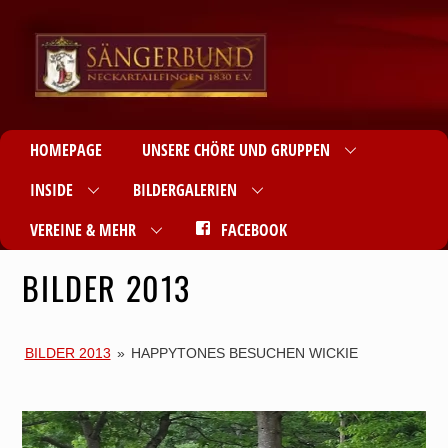
HOMEPAGE
UNSERE CHÖRE UND GRUPPEN
INSIDE
BILDERGALERIEN
VEREINE & MEHR
FACEBOOK
BILDER 2013
BILDER 2013
»
HAPPYTONES BESUCHEN WICKIE