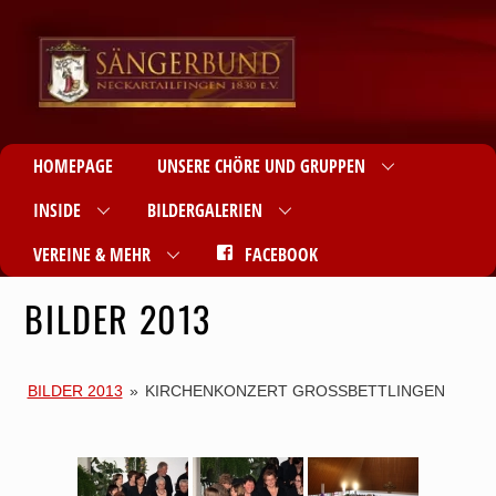
HOMEPAGE
UNSERE CHÖRE UND GRUPPEN
INSIDE
BILDERGALERIEN
VEREINE & MEHR
FACEBOOK
BILDER 2013
BILDER 2013
»
KIRCHENKONZERT GROSSBETTLINGEN