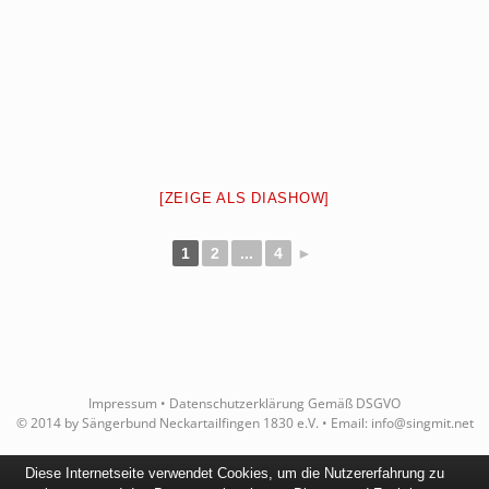
[ZEIGE ALS DIASHOW]
1
2
...
4
►
Impressum
•
Datenschutzerklärung Gemäß DSGVO
© 2014 by Sängerbund Neckartailfingen 1830 e.V. • Email:
info@singmit.net
Diese Internetseite verwendet Cookies, um die Nutzererfahrung zu