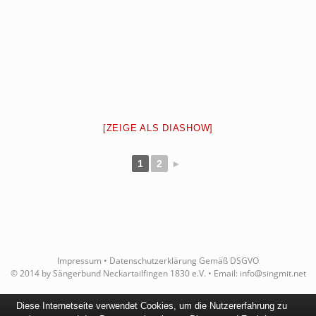
[ZEIGE ALS DIASHOW]
1
2
►
Impressum
•
Datenschutzerklärung Gemäß DSGVO
© 2014 by Sängerbund Neckartailfingen 1830 e.V. • Email:
info@singmit.net
Diese Internetseite verwendet Cookies, um die Nutzererfahrung zu