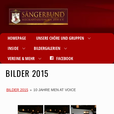
HOMEPAGE
UNSERE CHÖRE UND GRUPPEN
INSIDE
BILDERGALERIEN
VEREINE & MEHR
FACEBOOK
BILDER 2015
BILDER 2015
»
10 JAHRE MEN AT VOICE