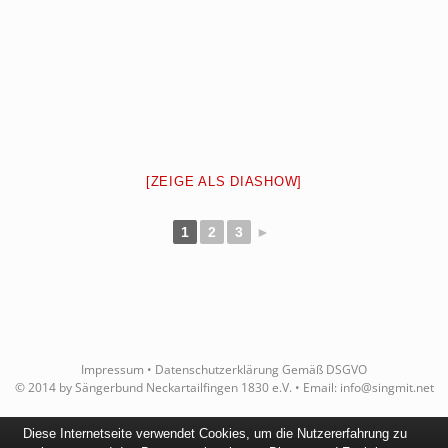
[ZEIGE ALS DIASHOW]
1
2
3
►
Impressum
•
Datenschutzerklärung Gemäß DSGVO
© 2014 by Sängerbund Neckartailfingen 1830 e.V. • Email:
info@singmit.net
Diese Internetseite verwendet Cookies, um die Nutzererfahrung zu