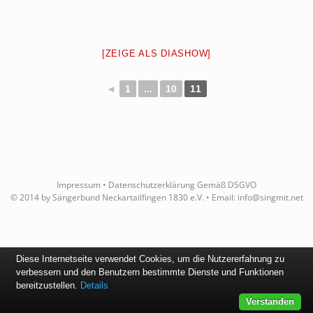
[ZEIGE ALS DIASHOW]
◄
1
...
10
11
Impressum
•
Datenschutzerklärung Gemäß DSGVO
© 2014 by Sängerbund Neckartailfingen 1830 e.V. • Email:
info@singmit.net
Diese Internetseite verwendet Cookies, um die Nutzererfahrung zu
verbessern und den Benutzern bestimmte Dienste und Funktionen
bereitzustellen.
Details
Verstanden