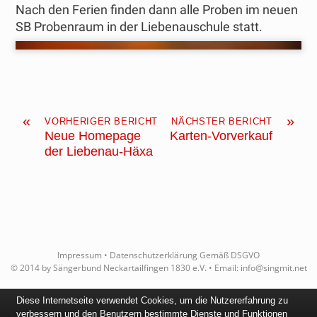
Nach den Ferien finden dann alle Proben im neuen
SB Probenraum in der Liebenauschule statt.
«
»
VORHERIGER BERICHT
NÄCHSTER BERICHT
Neue Homepage
Karten-Vorverkauf
der Liebenau-Häxa
Impressum
•
Datenschutzerklärung Gemäß DSGVO
© 2014 by Sängerbund Neckartailfingen 1830 e.V. • Email:
info@singmit.net
Diese Internetseite verwendet Cookies, um die Nutzererfahrung zu
verbessern und den Benutzern bestimmte Dienste und Funktionen