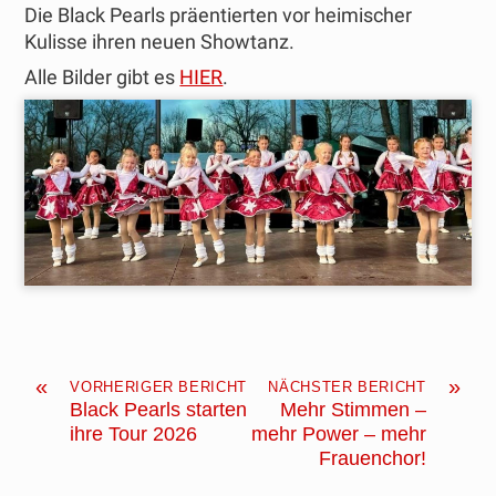
Die Black Pearls präentierten vor heimischer
Kulisse ihren neuen Showtanz.
Alle Bilder gibt es
HIER
.
«
»
VORHERIGER BERICHT
NÄCHSTER BERICHT
Black Pearls starten
Mehr Stimmen –
ihre Tour 2026
mehr Power – mehr
Frauenchor!