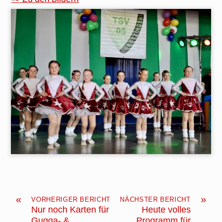
«
»
VORHERIGER BERICHT
NÄCHSTER BERICHT
Nur noch Karten für
Heute volles
Gugga- &
Programm für